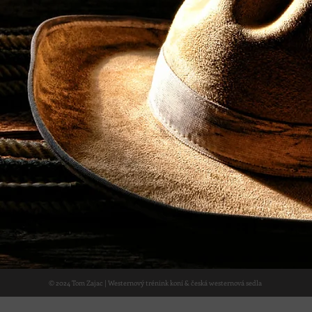
© 2024 Tom Zajac | Westernový trénink koní & česká westernová sedla