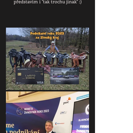
představím i ''tak trochu jinak'' :)