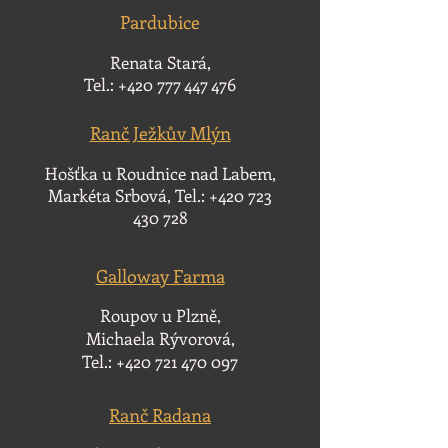
Pardubice
Renata Stará,
Tel.:
+420 777 447 476
Ranč Ježkův Mlýn
Hošťka u Roudnice nad Labem,
Markéta Srbová, Tel.:
+420 723
430 728
Galloway Farma
Roupov u Plzně,
Michaela Rývorová,
Tel.:
+420 721 470 097
Ranč Radana