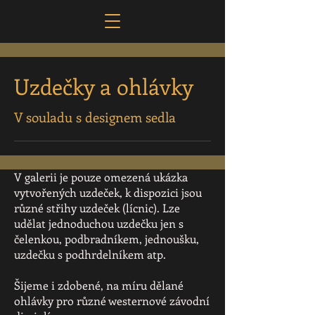
Uzdečky a ohlávky
V souladu s designem sedla
V galerii je pouze omezená ukázka
vytvořených uzdeček, k dispozici jsou
různé střihy uzdeček (lícnic). Lze
udělat jednoduchou uzdečku jen s
čelenkou, podbradníkem, jednoušku,
uzdečku s podhrdelníkem atp.
Šijeme i zdobené, na míru dělané
ohlávky pro různé westernové závodní